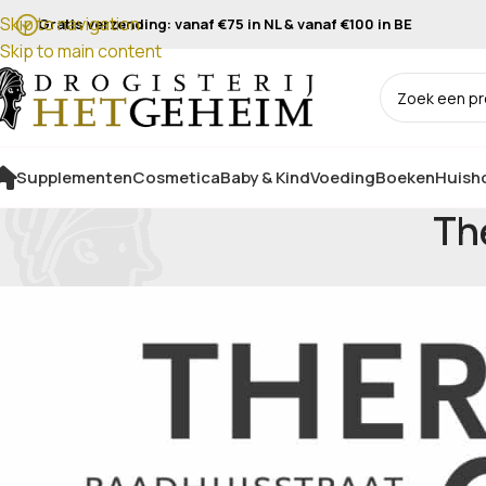
Skip to navigation
Gratis verzending: vanaf €75 in NL & vanaf €100 in BE
Skip to main content
Supplementen
Cosmetica
Baby & Kind
Voeding
Boeken
Huisho
Th