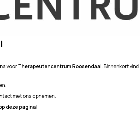
l
ina voor
Therapeutencentrum Roosendaal
. Binnenkort vin
en.
 contact met ons opnemen.
 op deze pagina!