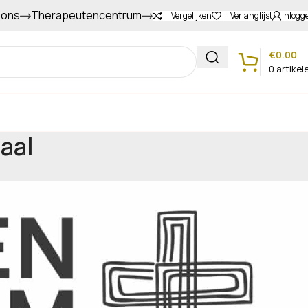
 ons
Therapeutencentrum
Gapers sparen voor extra korting
Vergelijken
Verlanglijst
Inlogg
€
0.00
0
artikel
Klantenservice
aal