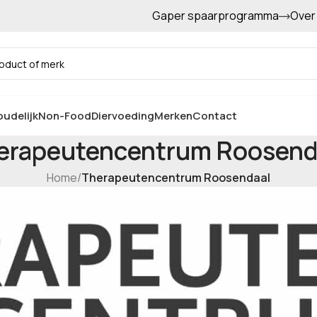
Gaper spaarprogramma
Over
Gratis afhalen in de winkel
udelijk
Non-Food
Diervoeding
Merken
Contact
erapeutencentrum Roosend
Home
/
Therapeutencentrum Roosendaal